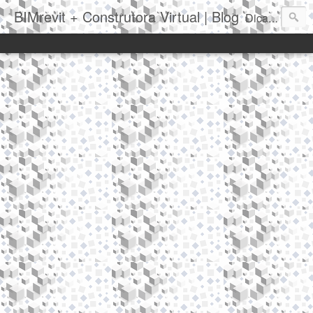
BIMrevit + Construtora Virtual | Blog
Dicas|Truques|Novidades|Notícias|Eventos|Softwares