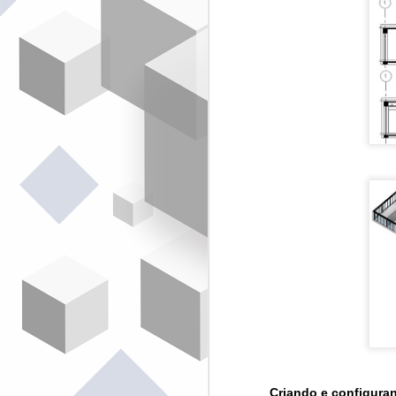
da
d
pr
pú
N
O
d
ma
O
Criando e configura