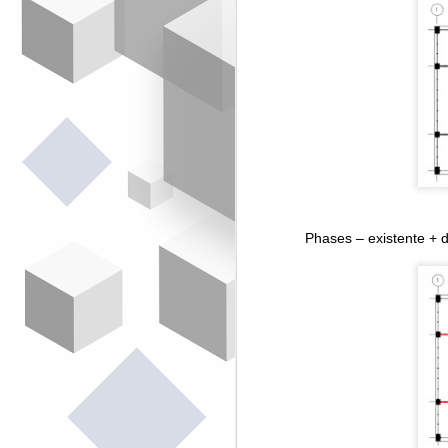
de a
Como
cola
algu
ilus
Aces
Pedr
E va
Phases – existente + 