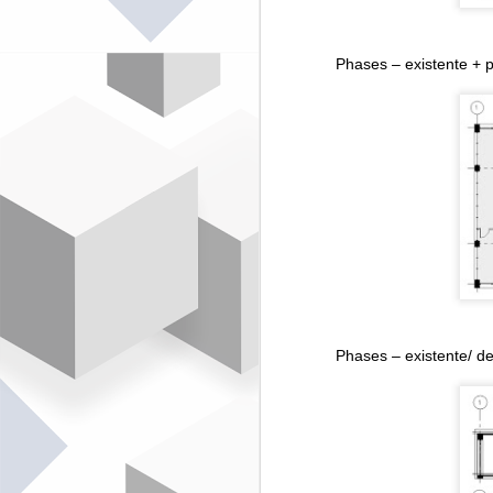
"Decretos e Portarias"
MAY
BIM do Brasil
18
Podemos considerar como
Phases – existente + p
marco de BIM no Brasil o
documento publicado em 17 de
Maio de 2018, o Decreto n° 9.377,
onde instituia a Estratégia
Nacional de Disseminação BIM
(ESTRATÉGIA BIM BR), com a
finalidade de promover um
ambiente adequado ao
N
investimento na tecnologia/
processo e sua difusão no País.
Em 2019, após a mudança de
governo no país, alguns Decretos
O
foram revogados, entre eles o
tr
Decreto n° 9.377, conhecido
E
popularmente como Decreto BIM.
B
in
B
Phases – existente/ de
a
N