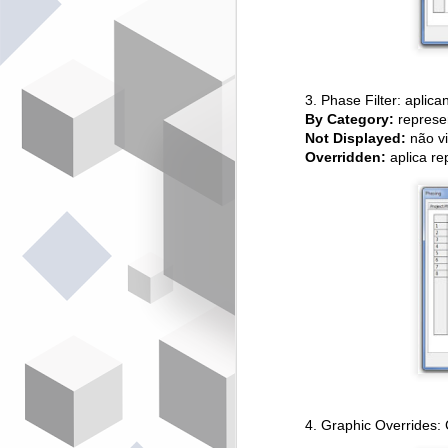
Ac
(
V
S
3. Phase Filter: aplica
re
By Category:
represen
Not Displayed:
não vi
Overridden:
aplica re
A
de
t
d
A 
t
re
ef
J
4. Graphic Overrides: 