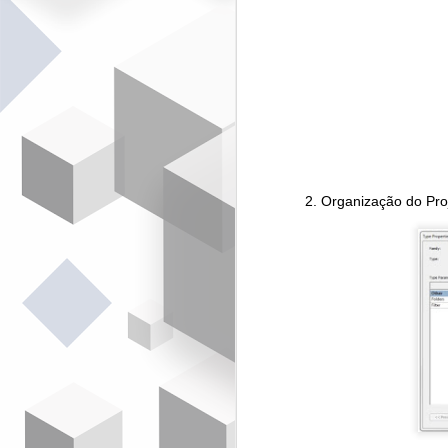
"
c
d
c
n
pr
2. Organização do Pro
M
S
N
-
i
de
co
A