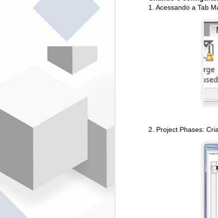
A
1. Acessando a Tab M
E
J
n
R
Br
Pa
P
c
O
S
2. Project Phases: Cri
E
d
Ac
(
V
S