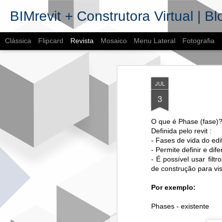
BIMrevit + Construtora Virtual | Bl
Clássica
Flipcard
Revista
Mosaico
Menu Lateral
Fotografia
JUL
3
O que é Phase (fase)
Definida pelo revit :
MA
- Fases de vida do edi
2
- Permite definir e di
- É possível usar filt
de l
de construção para vis
Spot
Por exemplo:
No d
Hub 
comp
Phases - existente
Ele 