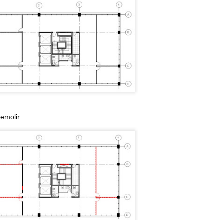
rquivos IFC do Revit.
 o assunto é muito interessante e importante para a
boração e integração de modelos, resolvemos citar e add
ns passos descritos na live. Segue abaixo imagens que
tram a conversa e podem auxiliar todos na suas configurações.
so o podcast para acompanhar as descrições abaixo!
o também indicou o blog BIMblog do Bond Bryan.
mos utilizar alguns pontos traduzidos deles também.
demolir