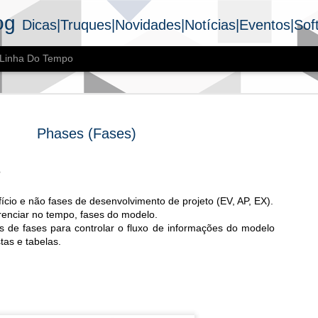
og
Dicas|Truques|Novidades|Notícias|Eventos|Sof
Linha Do Tempo
Phases (Fases)
?
IFC | Boas práticas de
Y
fício e não fases de desenvolvimento de projeto (EV, AP, EX).
exportação no Revit
9
ferenciar no tempo, fases do modelo.
ros de fases para controlar o fluxo de informações do modelo
Nestes últimos meses estamos desenvolvendo um projeto
ives no Instagram e posteriormente elas se tornam podcast no
tas e tabelas.
ify.
ia 11.05.2020 conversamos com o arquiteto Pedro Tirelli da
Arquitetura, empresa especializada em projetos de arquitetura,
atibilização e coordenação de projetos.
nos mostrou/ contou como é o processo deles na exportação