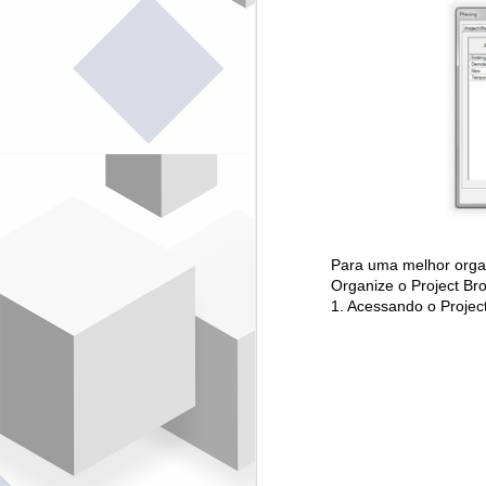
O
di
Br
A 
Fl
E
op
S
J
Para uma melhor organ
Organize o Project Br
A
cr
1. Acessando o Project
In
C
&
O 
t
J