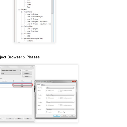
Desabafo de um professor de projeto
O ensino de arquitetura e urbanismo no Brasil passa por um momento
onturbado. De um lado o acesso abundante à informação, tônica
essa geração em todas as áreas do conhecimento, aliado à
onsolidação do CAU – Conselho de Arquitetura e Urbanismo, que entra
o seu sétimo ano de vida com conquistas importantes para a
ofissão. De outro a profusão de novos cursos...
ject Browser x Phases
Objetos, Componentes e Bibliotecas BIM...
AY
10
Para explicar o que são objetos ou componentes ou bibliotecas
BIM, cito alguns itens de guias BIM de referências...
egue abaixo alguns conceitos:
o guia do CBIC vamos encontrar algumas definições:
 O BIM é uma tecnologia baseada em objetos virtuais, paramétricos e
nteligentes. Os modelos 3D BIM de edificações e instalações são
senvolvidos a partir de objetos virtuais, que correspondem aos
mponentes previstos e necessários para a futura construção real.
Orçamento automático no BIM... mito ou verdade?!
PR