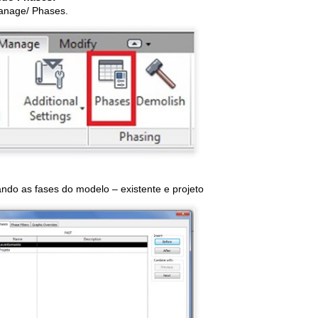
dvogado Privado e Assessor na Secretaria do Planejamento/SC,
anage/ Phases.
scritório de Projetos Poder Executivo EPROJ/SC. Juntamento com
oão Francisco Rebello Regos e Heitor Carmássio Miranda - Advogados
a Cortez, Rizzi e Miranda Advogados.
esolvi compartilhar, pois resume muito bem o cenário do BIM no
asil neste ano de 2018...
rabéns pelo texto!
odemos afirmar que 2018 é o ano em que a implantação do BIM se
onsolidou mundialmente.
Termos BIM | parte 2
CT
29
Mais alguns dos Termos BIM publicados e traduzidos do
BIMdictionary para deixarmos registrados aqui no blog!!
abe o que é Maturidade BIM??
ando as fases do modelo – existente e projeto
m fevereiro deste ano foi adicionada a língua portuguesa como umas
as 15 que compõem o BIMdictionary...
reditamos muito neste projeto... por isso, desde abril deste ano
2018) postamos na página do Facebook - BIMrevit + Construtora
irtual um termo por semana.
Termos BIM | parte 1
EP
12
Em fevereiro deste ano foi adicionada a língua portuguesa como
umas das 15 que compõem o BIMdictionary...