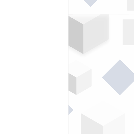
Termos BIM | parte 3
DEC
20
Mais alguns dos Termos
BIM publicados e traduzidos
do BIMdictionary para deixarmos
registrados aqui no blog!!
Em fevereiro deste ano foi
adicionada a língua portuguesa
como umas das 15 que compõem
o BIMdictionary...
Acreditamos muito neste projeto...
por isso, desde abril deste ano
(2018) postamos na página do
Facebook - BIMrevit +
Construtora Virtual um termo por
semana.
Vamos registar alguns itens
importantes da infra, equipe
(função BIM) e os produtos
gerados pelo processo...