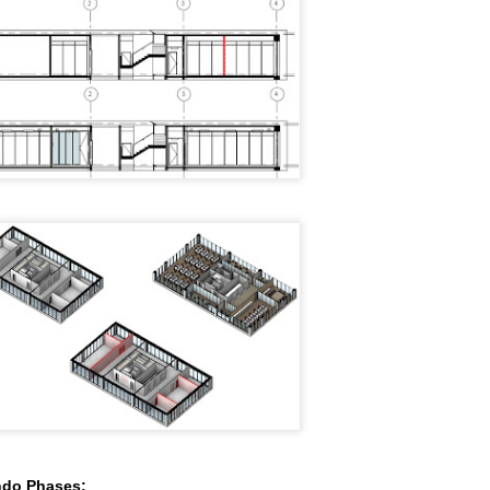
 região sul do Brasil – e tem como objetivo dar continuidade às ações
e disseminação do conhecimento e fomento da adoção do BIM em
ojetos e obras de arquitetura e engenharia, no setor de obras
blicas, iniciativa privada e meio acadêmico.
O cenário do BIM - Mercado imobiliário no RS | 2018
OV
13
Como está o BIM no setor de projetos e obras do mercado
imobiliário do Rio Grande do Sul?
 ano de 2018 acredito ter sido um grande marco para o BIM no setor
e projetos do mercado imobiliário no estado. Podemos perceber uma
ior movimentação das construtoras, incorporadoras e projetistas.
Consolidação do BIM no Brasil e seus desafios
CT
jurídicos
31
ndo Phases:
Hoje a texto é escrito pelo Joao Marcos Farias da Cunha -