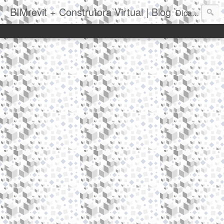
BIMrevit + Construtora Virtual | Blog
Dicas|Truques|Novidades|Notícias|Eventos|Softwares