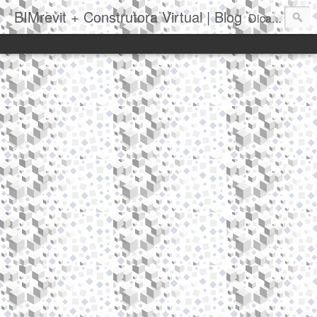
BIMrevit + Construtora Virtual | Blog
Dicas|Truques|Novidades|Notícias|Eventos|Softwares