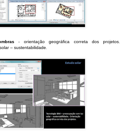
reditamos muito neste projeto... por isso, desde abril deste ano
2018) postamos na página do Facebook - BIMrevit + Construtora
irtual um termo por semana.
eparamos os primeiros Termos BIM publicados para deixarmos
gistrados aqui no blog...
sombras
- orientação geográfica correta dos projetos.
olar – sustentabilidade.
O "CAD" foi uma evolução para projetar???
UG
22
As melhorias tecnológicas, ligadas aos processos de construção,
estão em constante evolução, passando desde os desenhos
senvolvidos em lápis e papel, até as representações virtuais
ridimensionais com a inclusão de sistemas complexos de produção e
esenvolvimento dos projetos.
indústria da Arquitetura, Engenharia e Construção (AEC) há muito
empo está atrelada apenas a ferramentas de desenho para
presentação gráfica dos projetos, e não para o desenvolvimento
etivo de projetos para obra.
Evento online | CONBIM 3.0
UL
18
Você pretende continuar no mercado de Projetos e Obras nos