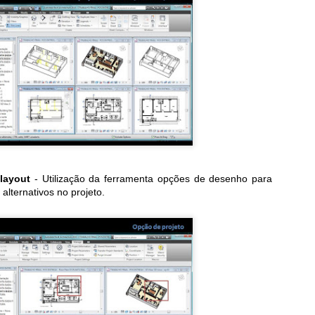
dvogado Privado e Assessor na Secretaria do Planejamento/SC,
scritório de Projetos Poder Executivo EPROJ/SC. Juntamento com
oão Francisco Rebello Regos e Heitor Carmássio Miranda - Advogados
a Cortez, Rizzi e Miranda Advogados.
esolvi compartilhar, pois resume muito bem o cenário do BIM no
asil neste ano de 2018...
rabéns pelo texto!
odemos afirmar que 2018 é o ano em que a implantação do BIM se
onsolidou mundialmente.
Termos BIM | parte 2
CT
29
Mais alguns dos Termos BIM publicados e traduzidos do
BIMdictionary para deixarmos registrados aqui no blog!!
abe o que é Maturidade BIM??
layout
- Utilização da ferramenta opções de desenho para
lternativos no projeto.
m fevereiro deste ano foi adicionada a língua portuguesa como umas
as 15 que compõem o BIMdictionary...
reditamos muito neste projeto... por isso, desde abril deste ano
2018) postamos na página do Facebook - BIMrevit + Construtora
irtual um termo por semana.
Termos BIM | parte 1
EP
12
Em fevereiro deste ano foi adicionada a língua portuguesa como
umas das 15 que compõem o BIMdictionary...