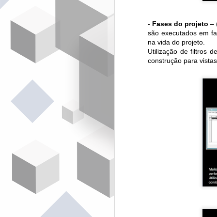
da
d
pr
pú
-
Fases do projeto
– 
são executados em fa
na vida do projeto.
Utilização de filtros
construção para vistas 
N
O
d
ma
O