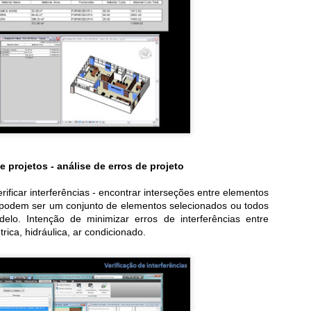
Desabafo de um professor de projeto
O ensino de arquitetura e urbanismo no Brasil passa por um momento
onturbado. De um lado o acesso abundante à informação, tônica
essa geração em todas as áreas do conhecimento, aliado à
onsolidação do CAU – Conselho de Arquitetura e Urbanismo, que entra
o seu sétimo ano de vida com conquistas importantes para a
ofissão. De outro a profusão de novos cursos...
Objetos, Componentes e Bibliotecas BIM...
AY
10
Para explicar o que são objetos ou componentes ou bibliotecas
 projetos - análise de erros de projeto
BIM, cito alguns itens de guias BIM de referências...
egue abaixo alguns conceitos:
ificar interferências - encontrar interseções entre elementos
 podem ser um conjunto de elementos selecionados ou todos
o guia do CBIC vamos encontrar algumas definições:
lo. Intenção de minimizar erros de interferências entre
 O BIM é uma tecnologia baseada em objetos virtuais, paramétricos e
étrica, hidráulica, ar condicionado.
nteligentes. Os modelos 3D BIM de edificações e instalações são
senvolvidos a partir de objetos virtuais, que correspondem aos
mponentes previstos e necessários para a futura construção real.
Orçamento automático no BIM... mito ou verdade?!
PR