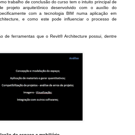
omo trabalho de conclusão do curso tem o intuito principal de
rquivos IFC do Revit.
e projeto arquitetônico desenvolvido com o auxílio do
 o assunto é muito interessante e importante para a
pecificamente com a tecnologia BIM numa aplicação em
boração e integração de modelos, resolvemos citar e add
chitecture, e como este pode influenciar o processo de
ns passos descritos na live. Segue abaixo imagens que
tram a conversa e podem auxiliar todos na suas configurações.
so o podcast para acompanhar as descrições abaixo!
ão de ferramentas que o Revit® Architecture possui, dentre
o também indicou o blog BIMblog do Bond Bryan.
mos utilizar alguns pontos traduzidos deles também.
ação do espaço e mobiliário