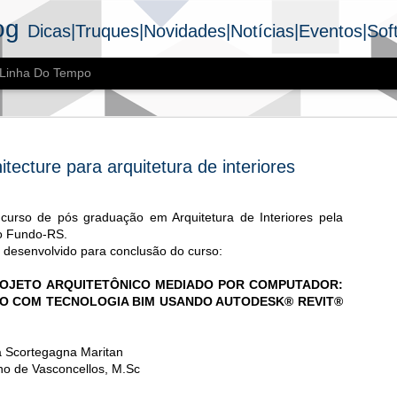
og
Dicas|Truques|Novidades|Notícias|Eventos|Sof
Linha Do Tempo
itecture para arquitetura de interiores
 curso de pós graduação em Arquitetura de Interiores pela
IFC | Boas práticas de
o Fundo-RS.
Y
 desenvolvido para conclusão do curso:
exportação no Revit
9
ROJETO ARQUITETÔNICO MEDIADO POR COMPUTADOR:
Nestes últimos meses estamos desenvolvendo um projeto
ives no Instagram e posteriormente elas se tornam podcast no
O COM TECNOLOGIA BIM USANDO AUTODESK® REVIT®
ify.
ia 11.05.2020 conversamos com o arquiteto Pedro Tirelli da
a Scortegagna Maritan
Arquitetura, empresa especializada em projetos de arquitetura,
atibilização e coordenação de projetos.
ano de Vasconcellos, M.Sc
nos mostrou/ contou como é o processo deles na exportação