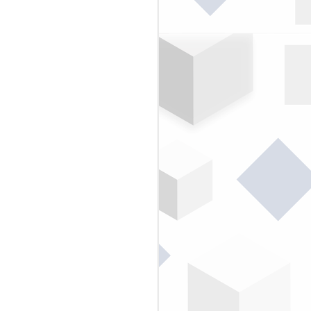
Termos BIM | parte 3
DEC
20
Mais alguns dos Termos
BIM publicados e traduzidos
do BIMdictionary para deixarmos
registrados aqui no blog!!
Em fevereiro deste ano foi
adicionada a língua portuguesa
como umas das 15 que compõem
o BIMdictionary...
Acreditamos muito neste projeto...
por isso, desde abril deste ano
(2018) postamos na página do
Facebook - BIMrevit +
Construtora Virtual um termo por
semana.
Vamos registar alguns itens
importantes da infra, equipe
(função BIM) e os produtos
gerados pelo processo...