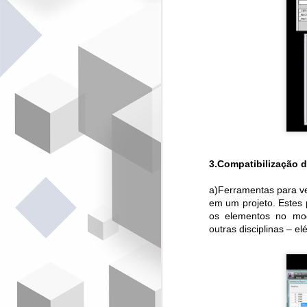
"
c
d
c
n
pr
M
3.Compatibilização de
S
a)Ferramentas para ver
em um projeto. Estes
N
os elementos no mode
-
outras disciplinas – el
i
de
co
A