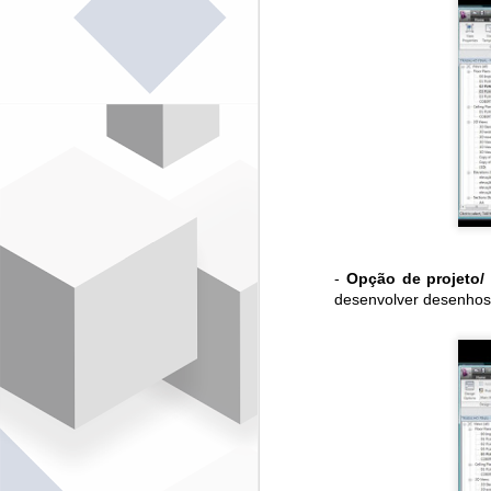
A
E
J
n
R
Br
Pa
P
c
O
S
-
Opção de projeto/ 
desenvolver desenhos a
E
d
Ac
(
V
S