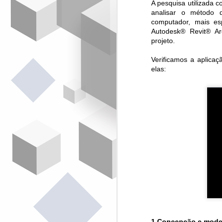
A pesquisa utilizada c
de a
analisar o método d
Como
computador, mais es
cola
Autodesk® Revit® Ar
algu
projeto.
ilus
Aces
Verificamos a aplicaç
elas:
Pedr
E va
1.Concepção e model