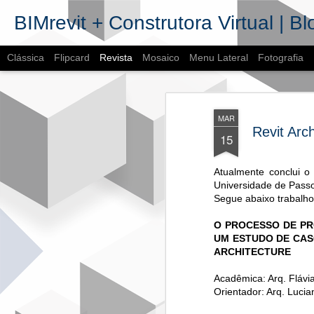
BIMrevit + Construtora Virtual | Bl
Clássica
Flipcard
Revista
Mosaico
Menu Lateral
Fotografia
MAR
Revit Arch
15
Atualmente conclui o
Universidade de Pass
MA
Segue abaixo trabalho
2
O PROCESSO DE P
de l
UM ESTUDO DE CAS
Spot
ARCHITECTURE
No d
Acadêmica: Arq. Flávi
Hub 
comp
Orientador: Arq. Luci
Ele 