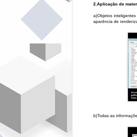
2.Aplicação de materi
O
a)Objetos inteligente
di
Br
aparência de renderiz
A 
Fl
E
op
S
J
A
cr
In
C
&
O 
b)Todas as informaçõe
t
J