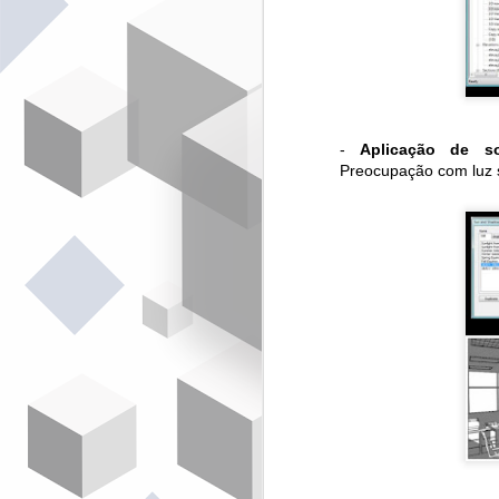
Ac
(
V
S
re
-
Aplicação de 
Preocupação com luz s
A
de
t
d
A 
t
re
ef
J