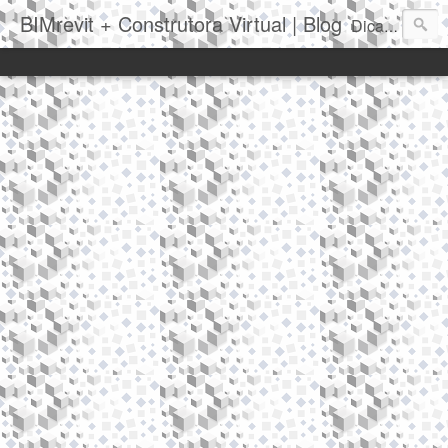
BIMrevit + Construtora Virtual | Blog
Dicas|Truques|Novidades|Notícias|Eventos|Softwares